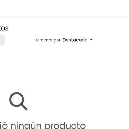
tos
Destacado
Ordenar por:
nió ningún producto