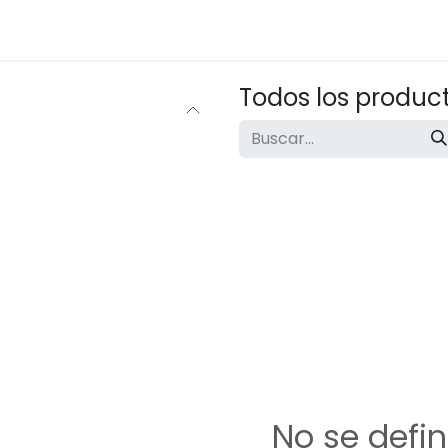
stros Servicios
Tienda
Contáctanos
Todos los produc
No se defi